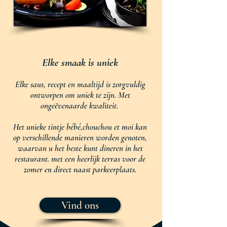
Elke smaak is uniek
Elke saus, recept en maaltijd is zorgvuldig
ontworpen om uniek te zijn.
Met
ongeëvenaarde kwaliteit.
Het unieke tintje bébé,chouchou et moi kan
op verschillende manieren worden genoten,
waarvan u het beste kunt dineren in het
restaurant. met een heerlijk terras voor de
zomer en direct naast parkeerplaats.
Vind ons